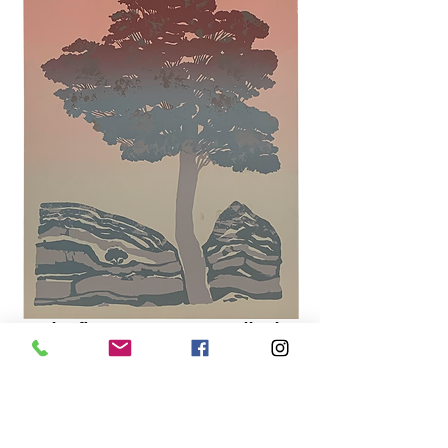
Serigrafia
Julia Nino
70 X 50cm
Av. Neusa Goulart Brizola, 143