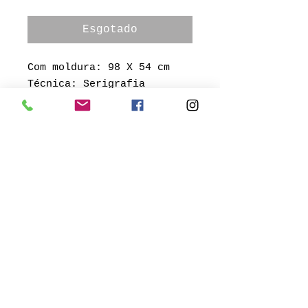
Esgotado
Com moldura: 98 X 54 cm
Técnica: Serigrafia
numerada
Aldemir Martins
Av. Neusa Goulart Brizola, 143
/ Porto Alegre, RS
© 2018 por Bublitz Galeria de
Arte