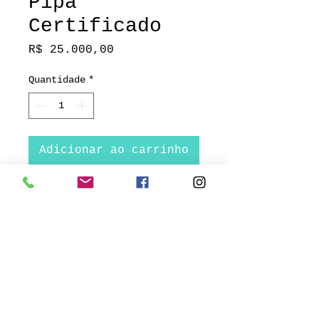
Pipa"
Certificado
Preço
R$ 25.000,00
Quantidade
*
Adicionar ao carrinho
Técnica: óleo sobre tela
Caixa 122 X 72 CM
Inos Corradin