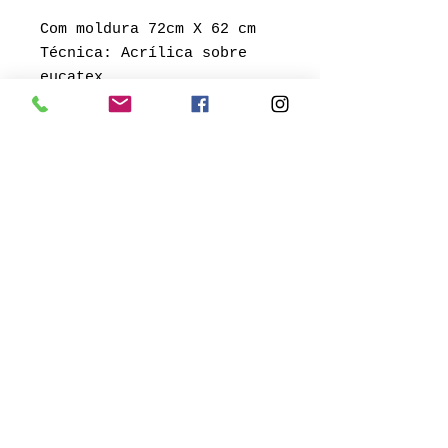
Com moldura 72cm X 62 cm
Técnica: Acrílica sobre
eucatex
Antonio Soriano
Av. Neusa Goulart Brizola, 143
/ Porto Alegre, RS
© 2018 por Bublitz Galeria de
Arte