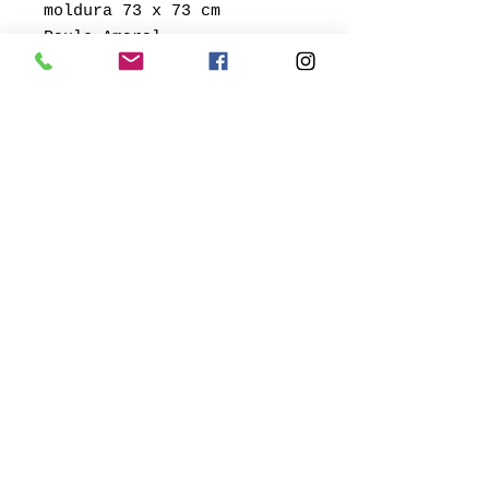
moldura 73 x 73 cm
Paulo Amaral
Av. Neusa Goulart Brizola, 143
/ Porto Alegre, RS
© 2018 por Bublitz Galeria de
Arte